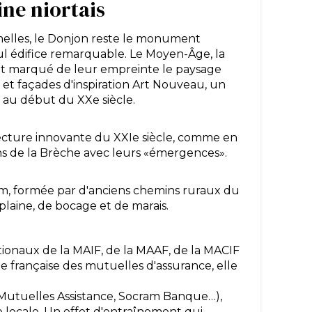
ne niortais
melles, le Donjon reste le monument
eul édifice remarquable. Le Moyen-Âge, la
 ont marqué de leur empreinte le paysage
s et façades d'inspiration Art Nouveau, un
é au début du XXe siècle.
tecture innovante du XXIe siècle, comme en
ins de la Brèche avec leurs «émergences».
km, formée par d'anciens chemins ruraux du
plaine, de bocage et de marais.
ationaux de la MAIF, de la MAAF, de la MACIF
le française des mutuelles d'assurance, elle
r Mutuelles Assistance, Socram Banque…),
 locale. Un effet d'entraînement qui